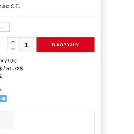
ина О.Е.
-
В КОРЗИНУ
рсу ЦБ):
$ / 51.72$
€
х