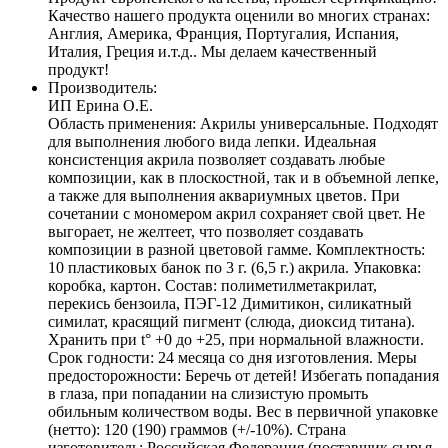
Качество нашего продукта оценили во многих странах:
Англия, Америка, Франция, Португалия, Испания,
Италия, Греция и.т.д.. Мы делаем качественный
продукт!
Производитель:
ИП Ерина О.Е.
Область применения: Акрилы универсальные. Подходят
для выполнения любого вида лепки. Идеальная
консистенция акрила позволяет создавать любые
композиции, как в плоскостной, так и в объемной лепке,
а также для выполнения аквариумных цветов. При
сочетании с мономером акрил сохраняет свой цвет. Не
выгорает, не желтеет, что позволяет создавать
композиции в разной цветовой гамме. Комплектность:
10 пластиковых банок по 3 г. (6,5 г.) акрила. Упаковка:
коробка, картон. Состав: полиметилметакрилат,
перекись бензоила, ПЭГ-12 Димитикон, силикатный
симилат, красящий пигмент (слюда, диоксид титана).
Хранить при t° +0 до +25, при нормальной влажности.
Срок годности: 24 месяца со дня изготовления. Меры
предосторожности: Беречь от детей! Избегать попадания
в глаза, при попадании на слизистую промыть
обильным количеством воды. Вес в первичной упаковке
(нетто): 120 (190) граммов (+/-10%). Страна
изготовитель: Российская Федерация (поставщик сырья