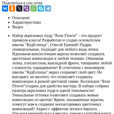
Поделиться в соц сетях
Описание
Характеристики
Видео
Набор акриловых пудр "Rose Flower" - это продукт
премиум класса! Разработан и создан основателем
школы "КудЕсница", Ольгой Ериной! Пудры
универсальные, подходят для любого вида лепки.
Идеальная консистенция акрила позволяет создавать
цветочные композиции в любой технике. Объемная
лепка, плоскостная, выкладной френч, тонировки любой
сложности, наращивание! В сочетании с мономером
школы "КудЕсница" акрил сохраняет свой цвет. Не
выгорает, не желтеет, что позволяет создавать
композиции в разной цветовой гамме. Коллекция "Rose
Flower"создана для удобства мастера. В наборе собрана
палитра акриловых пудр в одной тональности!
Уникальные оттенки позволяют создавать живые
композиции из цветов! Яркие, насыщенные акрилы,
помогут вам в создании неповторимых цветочных
композиций! Акрил с эффектом легкого бархата.
Продукт европейского качества, прошел сертификацию!