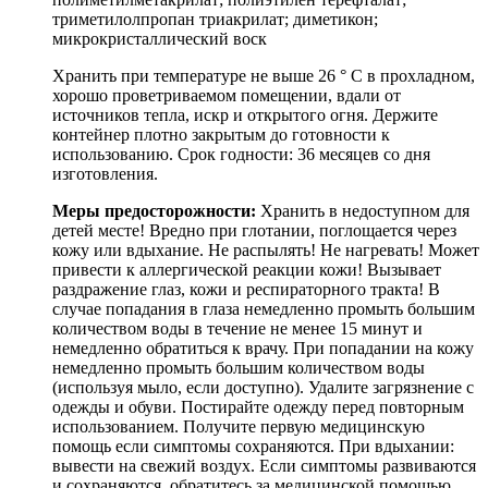
триметилолпропан триакрилат; диметикон;
микрокристаллический воск
Хранить при температуре не выше 26 ° C в прохладном,
хорошо проветриваемом помещении, вдали от
источников тепла, искр и открытого огня. Держите
контейнер плотно закрытым до готовности к
использованию. Срок годности: 36 месяцев со дня
изготовления.
Меры предосторожности:
Хранить в недоступном для
детей месте! Вредно при глотании, поглощается через
кожу или вдыхание. Не распылять! Не нагревать! Может
привести к аллергической реакции кожи! Вызывает
раздражение глаз, кожи и респираторного тракта! В
случае попадания в глаза немедленно промыть большим
количеством воды в течение не менее 15 минут и
немедленно обратиться к врачу. При попадании на кожу
немедленно промыть большим количеством воды
(используя мыло, если доступно). Удалите загрязнение с
одежды и обуви. Постирайте одежду перед повторным
использованием. Получите первую медицинскую
помощь если симптомы сохраняются. При вдыхании:
вывести на свежий воздух. Если симптомы развиваются
и сохраняются, обратитесь за медицинской помощью.