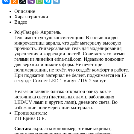
Описание
Характеристики
Видео
PolyFast gel- Акригель.
Гель имеет густую консистенцию. В состав входят
микрочастицы акрила, что даёт материалу высокую
прочность. Универсальный гель для моделирования,
укрепления и коррекции ногтей. Сочетается со всеми
гелями из линейки erina-nail.com. Идеально подходит
для верхних и нижних форм. Не печёт при
полимеризации, не течёт, что создаёт комфорт в работе.
При поджатии материал не белеет, поджимается на 15
секунде. Сохнет LED 1 минут. / UV 2 минут.
Нельзя оставлять близко открытой банку возле
источника света (настольных ламп, работающих
LED/UV ламп и других ламп), дневного света. Во
избежание полимеризации материала.
Производитель:
ИП Ерина О.Е.
Состав:
акрилаты кополимер; этилметакрилат;
полиметилметакрилат; полиэтилен терефталат;