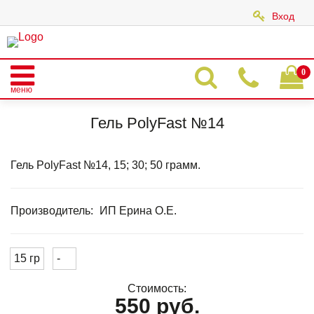
Вход
|
0
меню
Главная
Каталог
POLY FAST GEL
POLY FAST CLASSIC
Гель PolyFast №14
Гель PolyFast №14
Гель PolyFast №14, 15; 30; 50 грамм.
Производитель:
ИП Ерина О.Е.
15 гр
-
Стоимость:
550 руб.